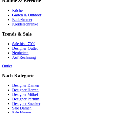
Räume & Bereiche
Küche
Garten & Outdoor
Badezimmer
Kleiderschränke
Trends & Sale
Sale bis −70%
Designer-Outlet
Neuheiten
Auf Rechnung
Outlet
Nach Kategorie
Designer Damen
Designer Herren
Designer Möbel
Designer Parfum
Designer Sneaker
Sale Damen
Sale Herren