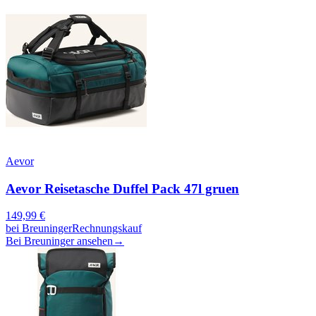
Aevor
Aevor Reisetasche Duffel Pack 47l gruen
149,99
€
bei
Breuninger
Rechnungskauf
Bei Breuninger ansehen
→