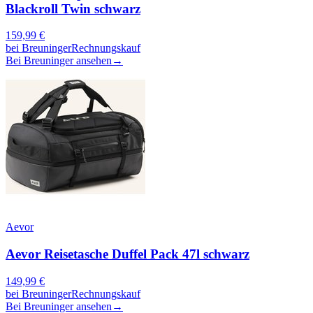
Blackroll Twin schwarz
159,99
€
bei
Breuninger
Rechnungskauf
Bei Breuninger ansehen
→
Aevor
Aevor Reisetasche Duffel Pack 47l schwarz
149,99
€
bei
Breuninger
Rechnungskauf
Bei Breuninger ansehen
→