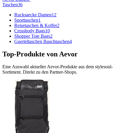
Taschen
36
Rucksaecke Damen
12
Sporttaschen
1
Reisetaschen & Koffer
2
Crossbody Bags
10
Shopper Tote Bags
2
Guerteltaschen Bauchtaschen
4
Top-Produkte von
Aevor
Eine Auswahl aktueller
Aevor
-Produkte aus dem stylesoul-
Sortiment. Direkt zu den Partner-Shops.