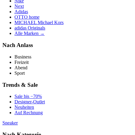
Nike
Next
Adidas
OTTO home
MICHAEL Michael Kors
adidas Originals
Alle Marken →
Nach Anlass
Business
Freizeit
Abend
Sport
Trends & Sale
Sale bis −70%
Designer-Outlet
Neuheiten
Auf Rechnung
Sneaker
Nach Kategorie