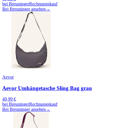
bei
Breuninger
Rechnungskauf
Bei Breuninger ansehen
→
Aevor
Aevor Umhängetasche Sling Bag grau
49,99
€
bei
Breuninger
Rechnungskauf
Bei Breuninger ansehen
→