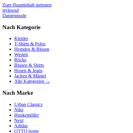
Zum Hauptinhalt springen
stylesoul
Damenmode
Nach Kategorie
Kleider
T-Shirts & Polos
Hemden & Blusen
Westen
Röcke
Blusen & Shirts
Hosen & Jeans
Jacken & Mäntel
Alle Kategorien →
Nach Marke
Urban Classics
Nike
Hunkemöller
Next
Adidas
OTTO home