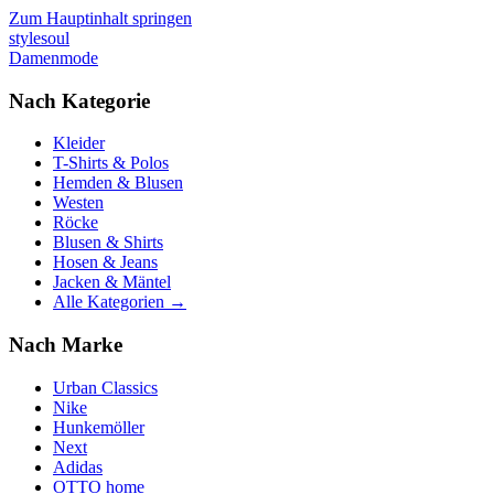
Zum Hauptinhalt springen
stylesoul
Damenmode
Nach Kategorie
Kleider
T-Shirts & Polos
Hemden & Blusen
Westen
Röcke
Blusen & Shirts
Hosen & Jeans
Jacken & Mäntel
Alle Kategorien →
Nach Marke
Urban Classics
Nike
Hunkemöller
Next
Adidas
OTTO home