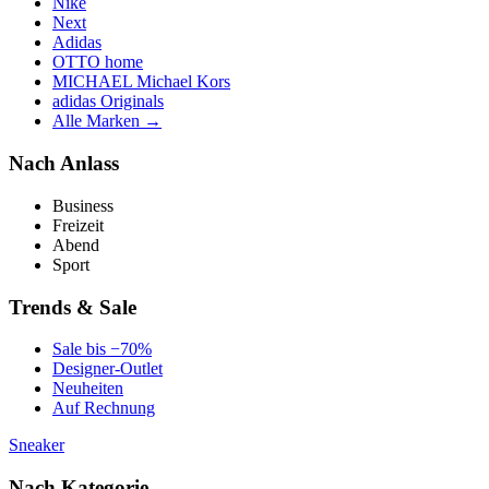
Nike
Next
Adidas
OTTO home
MICHAEL Michael Kors
adidas Originals
Alle Marken →
Nach Anlass
Business
Freizeit
Abend
Sport
Trends & Sale
Sale bis −70%
Designer-Outlet
Neuheiten
Auf Rechnung
Sneaker
Nach Kategorie