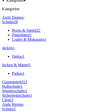
Kategorien
▾
Kategorien
Aigle
Damen
›
Schuhe
28
Boots & Stiefel
22
Pantoletten
5
Loafer & Mokassins
1
Jacken
1
Parkas
1
Jacken & Mäntel
1
Parkas
1
Gummistiefel
21
Halbschuhe
1
Wanderschuhe
1
Sicherheitsschuhe
1
Clogs
3
Aigle
Herren
›
Schuhe
2