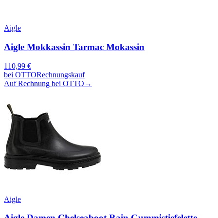
Aigle
Aigle Mokkassin Tarmac Mokassin
110,99
€
bei
OTTO
Rechnungskauf
Auf Rechnung bei OTTO
→
Aigle
Aigle Damen Chelseaboot Rain Gummistiefelette