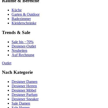
Räume & Bereiche
Küche
Garten & Outdoor
Badezimmer
Kleiderschränke
Trends & Sale
Sale bis −70%
Designer-Outlet
Neuheiten
Auf Rechnung
Outlet
Nach Kategorie
Designer Damen
Designer Herren
Designer Möbel
Designer Parfum
Designer Sneaker
Sale Damen
Sale Herren