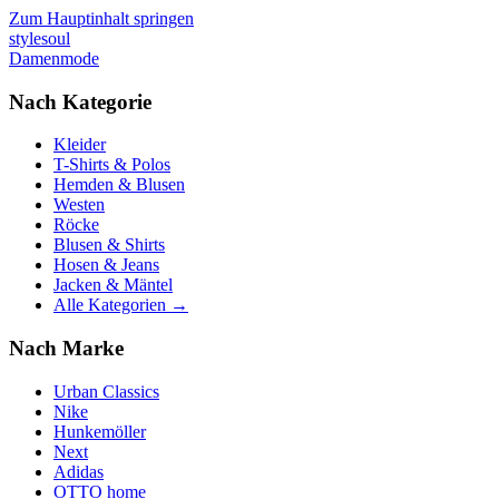
Zum Hauptinhalt springen
stylesoul
Damenmode
Nach Kategorie
Kleider
T-Shirts & Polos
Hemden & Blusen
Westen
Röcke
Blusen & Shirts
Hosen & Jeans
Jacken & Mäntel
Alle Kategorien →
Nach Marke
Urban Classics
Nike
Hunkemöller
Next
Adidas
OTTO home