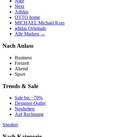
Nike
Next
Adidas
OTTO home
MICHAEL Michael Kors
adidas Originals
Alle Marken →
Nach Anlass
Business
Freizeit
Abend
Sport
Trends & Sale
Sale bis −70%
Designer-Outlet
Neuheiten
Auf Rechnung
Sneaker
Nach Kategorie