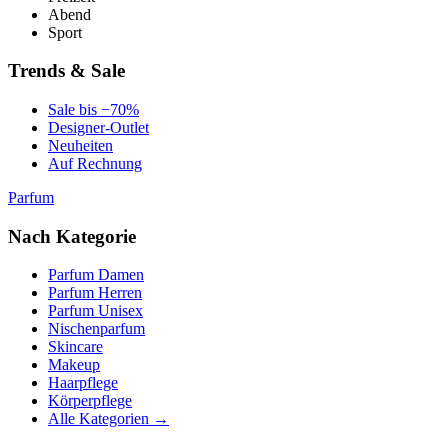
Abend
Sport
Trends & Sale
Sale bis −70%
Designer-Outlet
Neuheiten
Auf Rechnung
Parfum
Nach Kategorie
Parfum Damen
Parfum Herren
Parfum Unisex
Nischenparfum
Skincare
Makeup
Haarpflege
Körperpflege
Alle Kategorien →