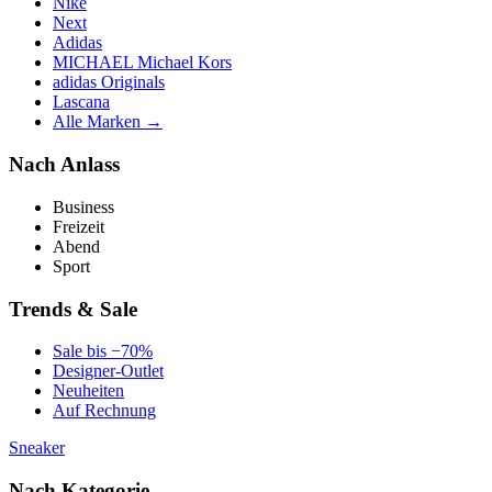
Nike
Next
Adidas
MICHAEL Michael Kors
adidas Originals
Lascana
Alle Marken →
Nach Anlass
Business
Freizeit
Abend
Sport
Trends & Sale
Sale bis −70%
Designer-Outlet
Neuheiten
Auf Rechnung
Sneaker
Nach Kategorie