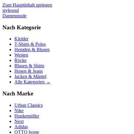
Zum Hauptinhalt springen
stylesoul
Damenmode
Nach Kategorie
Kleider
T-Shirts & Polos
Hemden & Blusen
Westen
Röcke
Blusen & Shirts
Hosen & Jeans
Jacken & Mäntel
Alle Kategorien →
Nach Marke
Urban Classics
Nike
Hunkemöller
Next
Adidas
OTTO home