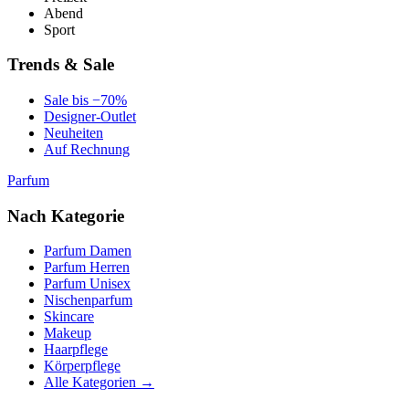
Abend
Sport
Trends & Sale
Sale bis −70%
Designer-Outlet
Neuheiten
Auf Rechnung
Parfum
Nach Kategorie
Parfum Damen
Parfum Herren
Parfum Unisex
Nischenparfum
Skincare
Makeup
Haarpflege
Körperpflege
Alle Kategorien →