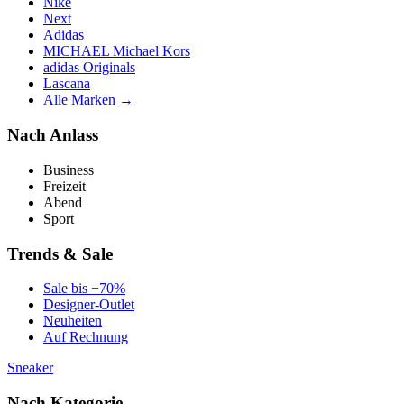
Nike
Next
Adidas
MICHAEL Michael Kors
adidas Originals
Lascana
Alle Marken →
Nach Anlass
Business
Freizeit
Abend
Sport
Trends & Sale
Sale bis −70%
Designer-Outlet
Neuheiten
Auf Rechnung
Sneaker
Nach Kategorie