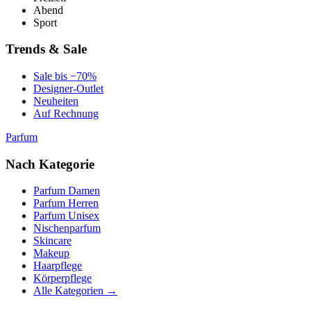
Abend
Sport
Trends & Sale
Sale bis −70%
Designer-Outlet
Neuheiten
Auf Rechnung
Parfum
Nach Kategorie
Parfum Damen
Parfum Herren
Parfum Unisex
Nischenparfum
Skincare
Makeup
Haarpflege
Körperpflege
Alle Kategorien →