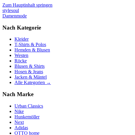
Zum Hauptinhalt springen
stylesoul
Damenmode
Nach Kategorie
Kleider
T-Shirts & Polos
Hemden & Blusen
Westen
Röcke
Blusen & Shirts
Hosen & Jeans
Jacken & Mäntel
Alle Kategorien →
Nach Marke
Urban Classics
Nike
Hunkemöller
Next
Adidas
OTTO home