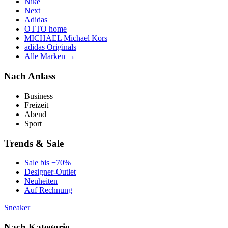
Nike
Next
Adidas
OTTO home
MICHAEL Michael Kors
adidas Originals
Alle Marken →
Nach Anlass
Business
Freizeit
Abend
Sport
Trends & Sale
Sale bis −70%
Designer-Outlet
Neuheiten
Auf Rechnung
Sneaker
Nach Kategorie