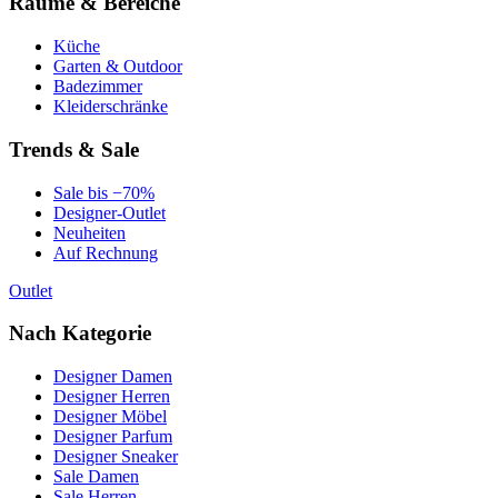
Räume & Bereiche
Küche
Garten & Outdoor
Badezimmer
Kleiderschränke
Trends & Sale
Sale bis −70%
Designer-Outlet
Neuheiten
Auf Rechnung
Outlet
Nach Kategorie
Designer Damen
Designer Herren
Designer Möbel
Designer Parfum
Designer Sneaker
Sale Damen
Sale Herren