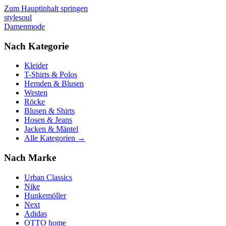
Zum Hauptinhalt springen
stylesoul
Damenmode
Nach Kategorie
Kleider
T-Shirts & Polos
Hemden & Blusen
Westen
Röcke
Blusen & Shirts
Hosen & Jeans
Jacken & Mäntel
Alle Kategorien →
Nach Marke
Urban Classics
Nike
Hunkemöller
Next
Adidas
OTTO home