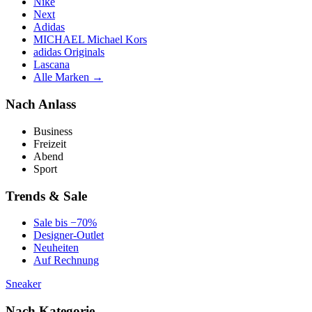
Nike
Next
Adidas
MICHAEL Michael Kors
adidas Originals
Lascana
Alle Marken →
Nach Anlass
Business
Freizeit
Abend
Sport
Trends & Sale
Sale bis −70%
Designer-Outlet
Neuheiten
Auf Rechnung
Sneaker
Nach Kategorie