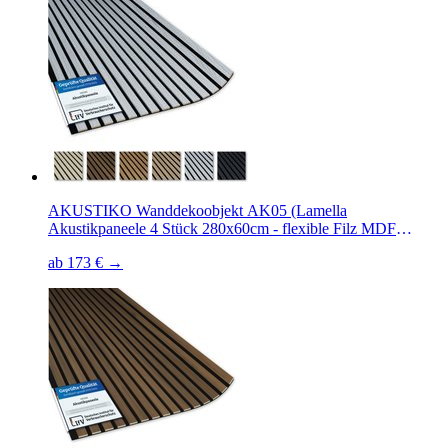
AKUSTIKO Wanddekoobjekt AK05 (Lamella
Akustikpaneele 4 Stück 280x60cm - flexible Filz MDF
Wandpaneele fugenlos - überlappende Holz Lamellenwand,
ab 173 € →
Paneel grau - Akustik Wandverkleidung von HEXIM (6.72m²
Grey Ash)