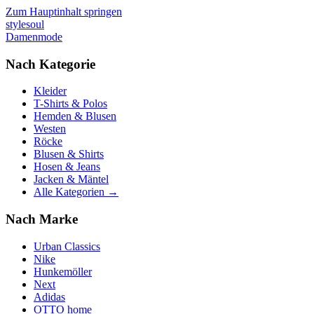
Zum Hauptinhalt springen
stylesoul
Damenmode
Nach Kategorie
Kleider
T-Shirts & Polos
Hemden & Blusen
Westen
Röcke
Blusen & Shirts
Hosen & Jeans
Jacken & Mäntel
Alle Kategorien →
Nach Marke
Urban Classics
Nike
Hunkemöller
Next
Adidas
OTTO home