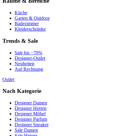
Räume & Bereiche
Küche
Garten & Outdoor
Badezimmer
Kleiderschränke
Trends & Sale
Sale bis −70%
Designer-Outlet
Neuheiten
Auf Rechnung
Outlet
Nach Kategorie
Designer Damen
Designer Herren
Designer Möbel
Designer Parfum
Designer Sneaker
Sale Damen
Sale Herren