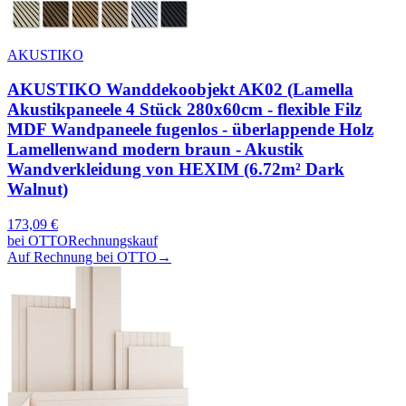
AKUSTIKO
AKUSTIKO Wanddekoobjekt AK02 (Lamella
Akustikpaneele 4 Stück 280x60cm - flexible Filz
MDF Wandpaneele fugenlos - überlappende Holz
Lamellenwand modern braun - Akustik
Wandverkleidung von HEXIM (6.72m² Dark
Walnut)
173,09
€
bei
OTTO
Rechnungskauf
Auf Rechnung bei OTTO
→