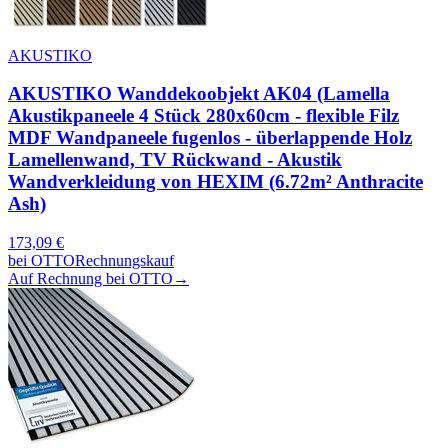
AKUSTIKO
AKUSTIKO Wanddekoobjekt AK04 (Lamella
Akustikpaneele 4 Stück 280x60cm - flexible Filz
MDF Wandpaneele fugenlos - überlappende Holz
Lamellenwand, TV Rückwand - Akustik
Wandverkleidung von HEXIM (6.72m² Anthracite
Ash)
173,09
€
bei
OTTO
Rechnungskauf
Auf Rechnung bei OTTO
→