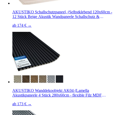
AKUSTIKO Schallschutzpaneel, (Selbstklebend 120x60cm -
12 Stück Beige Akustik Wandpaneele Schallschutz &
Raumakustik Panels Filz 9mm Hexim Decken- &
ab 174 € →
Wandverkleidung Decken Akustik (8.64m)
AKUSTIKO Wanddekoobjekt AK04 (Lamella
Akustikpaneele 4 Stück 280x60cm - flexible Filz MDF
Wandpaneele fugenlos - überlappende Holz Lamellenwand,
ab 173 € →
TV Rückwand - Akustik Wandverkleidung von HEXIM
(6.72m² Anthracite Ash)