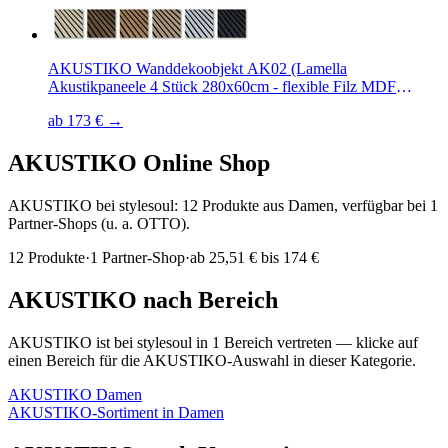
AKUSTIKO Wanddekoobjekt AK02 (Lamella
Akustikpaneele 4 Stück 280x60cm - flexible Filz MDF
Wandpaneele fugenlos - überlappende Holz Lamellenwand
ab 173 € →
modern braun - Akustik Wandverkleidung von HEXIM
(6.72m² Dark Walnut)
AKUSTIKO
Online Shop
AKUSTIKO bei stylesoul: 12 Produkte aus Damen, verfügbar bei 1
Partner-Shops (u. a. OTTO).
12
Produkte
·
1
Partner-Shop
·
ab
25,51 € bis 174 €
AKUSTIKO
nach Bereich
AKUSTIKO
ist bei stylesoul in
1
Bereich
vertreten — klicke auf
einen Bereich für die
AKUSTIKO
-Auswahl in dieser Kategorie.
AKUSTIKO
Damen
AKUSTIKO
-Sortiment in
Damen