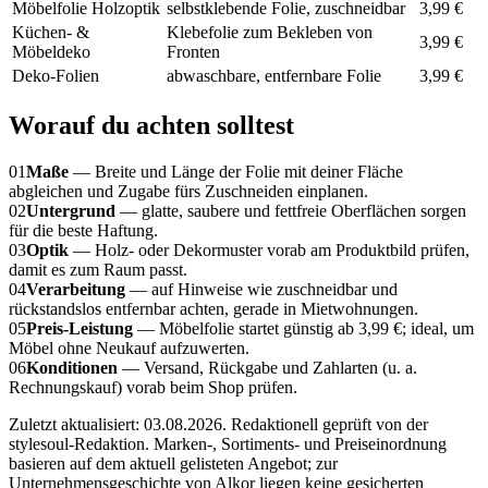
Möbelfolie Holzoptik
selbstklebende Folie, zuschneidbar
3,99 €
Küchen- &
Klebefolie zum Bekleben von
3,99 €
Möbeldeko
Fronten
Deko-Folien
abwaschbare, entfernbare Folie
3,99 €
Worauf du achten solltest
01
Maße
— Breite und Länge der Folie mit deiner Fläche
abgleichen und Zugabe fürs Zuschneiden einplanen.
02
Untergrund
— glatte, saubere und fettfreie Oberflächen sorgen
für die beste Haftung.
03
Optik
— Holz- oder Dekormuster vorab am Produktbild prüfen,
damit es zum Raum passt.
04
Verarbeitung
— auf Hinweise wie zuschneidbar und
rückstandslos entfernbar achten, gerade in Mietwohnungen.
05
Preis-Leistung
— Möbelfolie startet günstig ab 3,99 €; ideal, um
Möbel ohne Neukauf aufzuwerten.
06
Konditionen
— Versand, Rückgabe und Zahlarten (u. a.
Rechnungskauf) vorab beim Shop prüfen.
Zuletzt aktualisiert:
03.08.2026
.
Redaktionell geprüft von der
stylesoul-Redaktion. Marken-, Sortiments- und Preiseinordnung
basieren auf dem aktuell gelisteten Angebot; zur
Unternehmensgeschichte von Alkor liegen keine gesicherten