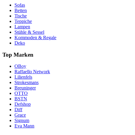
Sofas
Betten
Tische
Teppiche
Lampen
Stühle & Sessel
Kommoden & Regale
Deko
Top Marken
OBoy
Raffaello Network
Lilienfels
Strokesmans
Breuninger
OTTO
BSTN
Defshop
Diff
Grace
Signum
Eva Mann