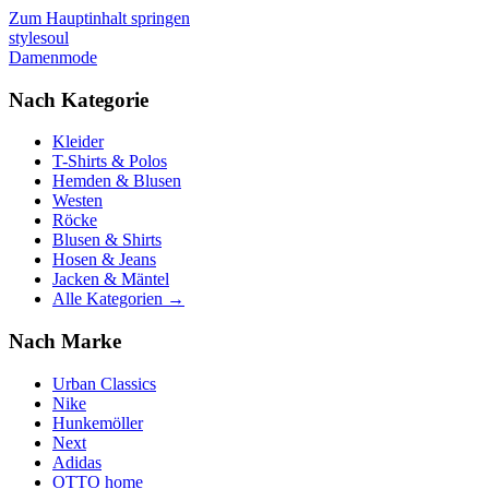
Zum Hauptinhalt springen
stylesoul
Damenmode
Nach Kategorie
Kleider
T-Shirts & Polos
Hemden & Blusen
Westen
Röcke
Blusen & Shirts
Hosen & Jeans
Jacken & Mäntel
Alle Kategorien →
Nach Marke
Urban Classics
Nike
Hunkemöller
Next
Adidas
OTTO home