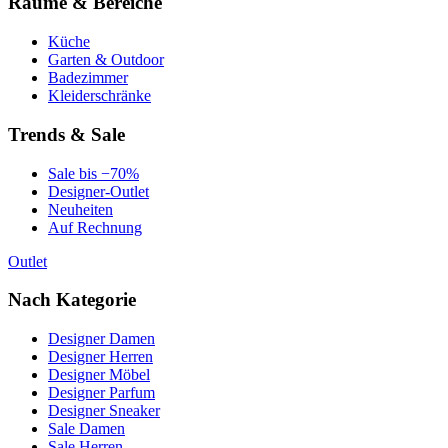
Räume & Bereiche
Küche
Garten & Outdoor
Badezimmer
Kleiderschränke
Trends & Sale
Sale bis −70%
Designer-Outlet
Neuheiten
Auf Rechnung
Outlet
Nach Kategorie
Designer Damen
Designer Herren
Designer Möbel
Designer Parfum
Designer Sneaker
Sale Damen
Sale Herren