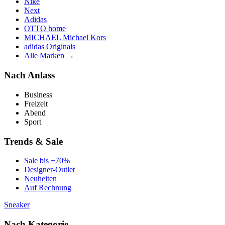
Nike
Next
Adidas
OTTO home
MICHAEL Michael Kors
adidas Originals
Alle Marken →
Nach Anlass
Business
Freizeit
Abend
Sport
Trends & Sale
Sale bis −70%
Designer-Outlet
Neuheiten
Auf Rechnung
Sneaker
Nach Kategorie