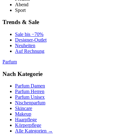
Abend
Sport
Trends & Sale
Sale bis −70%
Designer-Outlet
Neuheiten
Auf Rechnung
Parfum
Nach Kategorie
Parfum Damen
Parfum Herren
Parfum Unisex
Nischenparfum
Skincare
Makeup
Haarpflege
Körperpflege
Alle Kategorien →