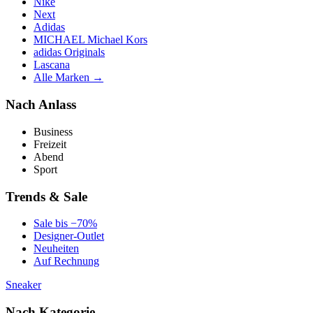
Nike
Next
Adidas
MICHAEL Michael Kors
adidas Originals
Lascana
Alle Marken →
Nach Anlass
Business
Freizeit
Abend
Sport
Trends & Sale
Sale bis −70%
Designer-Outlet
Neuheiten
Auf Rechnung
Sneaker
Nach Kategorie