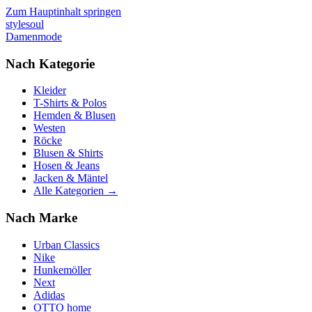
Zum Hauptinhalt springen
stylesoul
Damenmode
Nach Kategorie
Kleider
T-Shirts & Polos
Hemden & Blusen
Westen
Röcke
Blusen & Shirts
Hosen & Jeans
Jacken & Mäntel
Alle Kategorien →
Nach Marke
Urban Classics
Nike
Hunkemöller
Next
Adidas
OTTO home