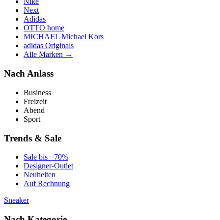
Nike
Next
Adidas
OTTO home
MICHAEL Michael Kors
adidas Originals
Alle Marken →
Nach Anlass
Business
Freizeit
Abend
Sport
Trends & Sale
Sale bis −70%
Designer-Outlet
Neuheiten
Auf Rechnung
Sneaker
Nach Kategorie