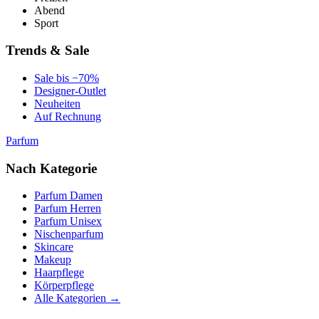
Abend
Sport
Trends & Sale
Sale bis −70%
Designer-Outlet
Neuheiten
Auf Rechnung
Parfum
Nach Kategorie
Parfum Damen
Parfum Herren
Parfum Unisex
Nischenparfum
Skincare
Makeup
Haarpflege
Körperpflege
Alle Kategorien →