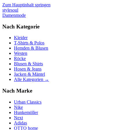
Zum Hauptinhalt springen
stylesoul
Damenmode
Nach Kategorie
Kleider
T-Shirts & Polos
Hemden & Blusen
Westen
Röcke
Blusen & Shirts
Hosen & Jeans
Jacken & Mäntel
Alle Kategorien →
Nach Marke
Urban Classics
Nike
Hunkemöller
Next
Adidas
OTTO home