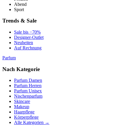
Abend
Sport
Trends & Sale
Sale bis −70%
Designer-Outlet
Neuheiten
Auf Rechnung
Parfum
Nach Kategorie
Parfum Damen
Parfum Herren
Parfum Unisex
Nischenparfum
Skincare
Makeup
Haarpflege
Körperpflege
Alle Kategorien →