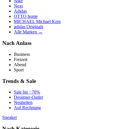
Nike
Next
Adidas
OTTO home
MICHAEL Michael Kors
adidas Originals
Alle Marken →
Nach Anlass
Business
Freizeit
Abend
Sport
Trends & Sale
Sale bis −70%
Designer-Outlet
Neuheiten
Auf Rechnung
Sneaker
Nach Kategorie