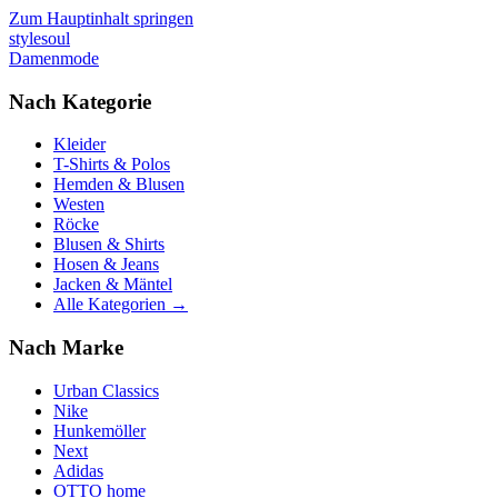
Zum Hauptinhalt springen
stylesoul
Damenmode
Nach Kategorie
Kleider
T-Shirts & Polos
Hemden & Blusen
Westen
Röcke
Blusen & Shirts
Hosen & Jeans
Jacken & Mäntel
Alle Kategorien →
Nach Marke
Urban Classics
Nike
Hunkemöller
Next
Adidas
OTTO home