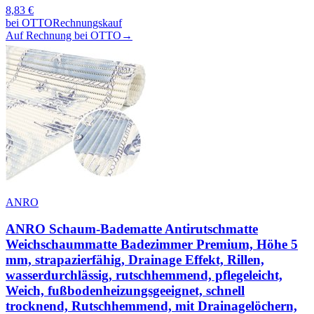
8,83
€
bei
OTTO
Rechnungskauf
Auf Rechnung bei OTTO
→
ANRO
ANRO Schaum-Badematte Antirutschmatte
Weichschaummatte Badezimmer Premium, Höhe 5
mm, strapazierfähig, Drainage Effekt, Rillen,
wasserdurchlässig, rutschhemmend, pflegeleicht,
Weich, fußbodenheizungsgeeignet, schnell
trocknend, Rutschhemmend, mit Drainagelöchern,