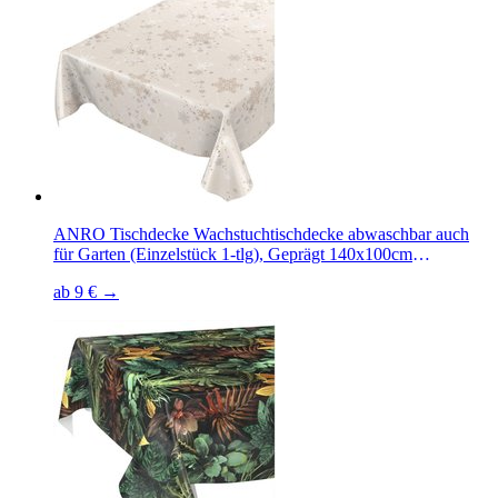
ANRO Tischdecke Wachstuchtischdecke abwaschbar auch
für Garten (Einzelstück 1-tlg), Geprägt 140x100cm
wasserabweisend
ab 9 € →