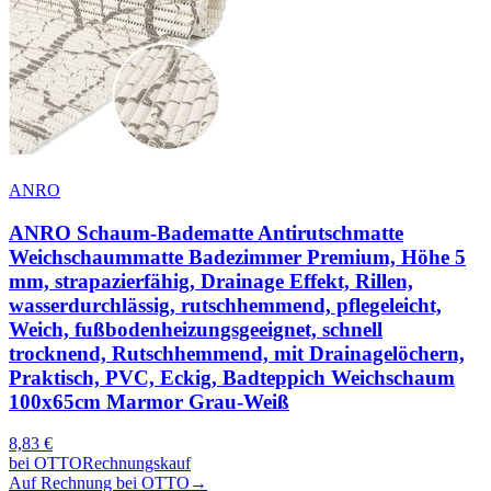
ANRO
ANRO Schaum-Badematte Antirutschmatte
Weichschaummatte Badezimmer Premium, Höhe 5
mm, strapazierfähig, Drainage Effekt, Rillen,
wasserdurchlässig, rutschhemmend, pflegeleicht,
Weich, fußbodenheizungsgeeignet, schnell
trocknend, Rutschhemmend, mit Drainagelöchern,
Praktisch, PVC, Eckig, Badteppich Weichschaum
100x65cm Marmor Grau-Weiß
8,83
€
bei
OTTO
Rechnungskauf
Auf Rechnung bei OTTO
→