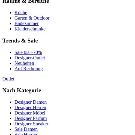
Räume & Bereiche
Küche
Garten & Outdoor
Badezimmer
Kleiderschränke
Trends & Sale
Sale bis −70%
Designer-Outlet
Neuheiten
Auf Rechnung
Outlet
Nach Kategorie
Designer Damen
Designer Herren
Designer Möbel
Designer Parfum
Designer Sneaker
Sale Damen
Sale Herren