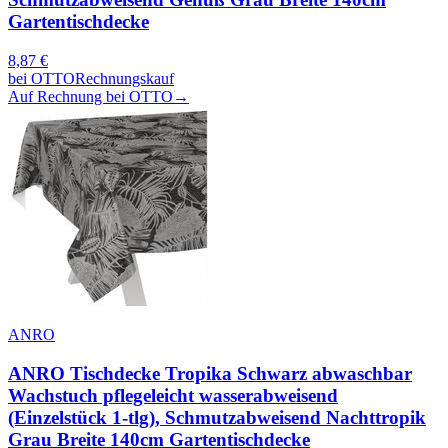
Gartentischdecke
8,87
€
bei
OTTO
Rechnungskauf
Auf Rechnung bei OTTO
→
ANRO
ANRO Tischdecke Tropika Schwarz abwaschbar
Wachstuch pflegeleicht wasserabweisend
(Einzelstück 1-tlg), Schmutzabweisend Nachttropik
Grau Breite 140cm Gartentischdecke