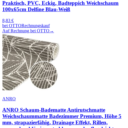
Praktisch, PVC, Eckig, Badteppich Weichschaum
100x65cm Delfine Blau-Weiß
8,83
€
bei
OTTO
Rechnungskauf
Auf Rechnung bei OTTO
→
ANRO
ANRO Schaum-Badematte Antirutschmatte
Weichschaummatte Badezimmer Premium, Höhe 5
mm, strapazierfähig, Drainage Effekt, Rillen,