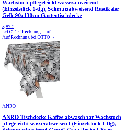
Wachstuch pflegeleicht wasserabweisend
(Einzelstück 1-tlg), Schmutzabweisend Rustikaler
Gelb 90x130cm Gartentischdecke
8,87
€
bei
OTTO
Rechnungskauf
Auf Rechnung bei OTTO
→
ANRO
ANRO Tischdecke Kaffee abwaschbar Wachstuch
pflegeleicht wasserabweisend (Einzelstück 1-tlg),
Schmutzabweisend Genuß Grau Breite 140cm