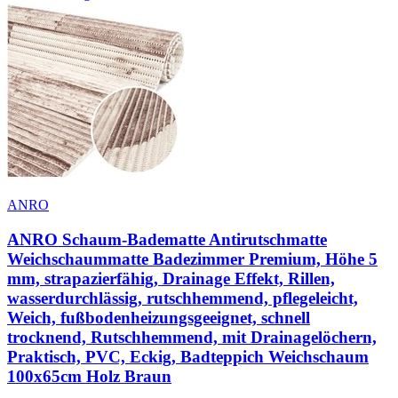
ANRO
ANRO Schaum-Badematte Antirutschmatte
Weichschaummatte Badezimmer Premium, Höhe 5
mm, strapazierfähig, Drainage Effekt, Rillen,
wasserdurchlässig, rutschhemmend, pflegeleicht,
Weich, fußbodenheizungsgeeignet, schnell
trocknend, Rutschhemmend, mit Drainagelöchern,
Praktisch, PVC, Eckig, Badteppich Weichschaum
100x65cm Holz Braun