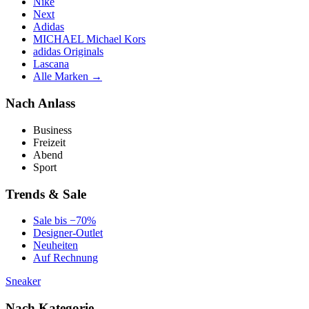
Nike
Next
Adidas
MICHAEL Michael Kors
adidas Originals
Lascana
Alle Marken →
Nach Anlass
Business
Freizeit
Abend
Sport
Trends & Sale
Sale bis −70%
Designer-Outlet
Neuheiten
Auf Rechnung
Sneaker
Nach Kategorie