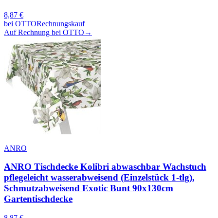
8,87
€
bei
OTTO
Rechnungskauf
Auf Rechnung bei OTTO
→
ANRO
ANRO Tischdecke Kolibri abwaschbar Wachstuch
pflegeleicht wasserabweisend (Einzelstück 1-tlg),
Schmutzabweisend Exotic Bunt 90x130cm
Gartentischdecke
8,87
€