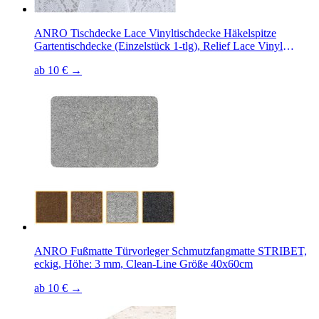
ANRO Tischdecke Lace Vinyltischdecke Häkelspitze
Gartentischdecke (Einzelstück 1-tlg), Relief Lace Vinyl
138x100cm wasserabweisend
ab 10 € →
ANRO Fußmatte Türvorleger Schmutzfangmatte STRIBET,
eckig, Höhe: 3 mm, Clean-Line Größe 40x60cm
ab 10 € →