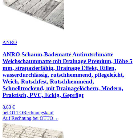
ANRO
ANRO Schaum-Badematte Antirutschmatte
Weichschaummatte mit Drainage Premium, Höhe 5
mm, strapazierfähig, Drainage Effekt, Rillen,
wasserdurchlässig, rutschhemmend, pflegeleicht,
Weich, Rutschfest, Rutschhemmend,
Schnelltrockend, mit Drainagelöchern, Modern,
Praktisch, PVC, Eckig, Geprägt
8,83
€
bei
OTTO
Rechnungskauf
Auf Rechnung bei OTTO
→