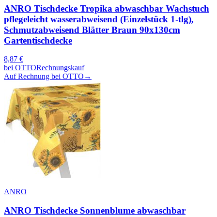
ANRO Tischdecke Tropika abwaschbar Wachstuch
pflegeleicht wasserabweisend (Einzelstück 1-tlg),
Schmutzabweisend Blätter Braun 90x130cm
Gartentischdecke
8,87
€
bei
OTTO
Rechnungskauf
Auf Rechnung bei OTTO
→
ANRO
ANRO Tischdecke Sonnenblume abwaschbar