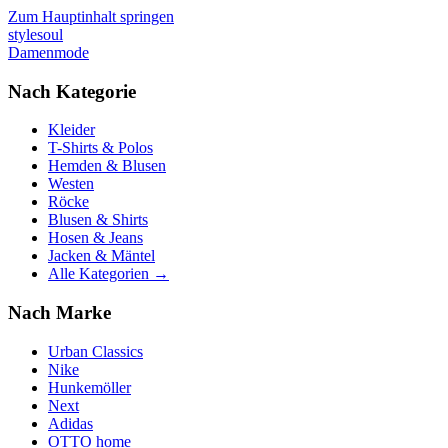
Zum Hauptinhalt springen
stylesoul
Damenmode
Nach Kategorie
Kleider
T-Shirts & Polos
Hemden & Blusen
Westen
Röcke
Blusen & Shirts
Hosen & Jeans
Jacken & Mäntel
Alle Kategorien →
Nach Marke
Urban Classics
Nike
Hunkemöller
Next
Adidas
OTTO home