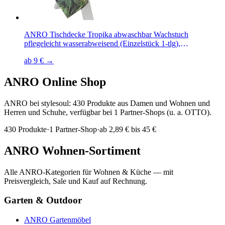
ANRO Tischdecke Tropika abwaschbar Wachstuch
pflegeleicht wasserabweisend (Einzelstück 1-tlg),
Schmutzabweisend Blätter Braun 90x130cm
ab 9 € →
Gartentischdecke
ANRO
Online Shop
ANRO bei stylesoul: 430 Produkte aus Damen und Wohnen und
Herren und Schuhe, verfügbar bei 1 Partner-Shops (u. a. OTTO).
430
Produkte
·
1
Partner-Shop
·
ab
2,89 € bis 45 €
ANRO
Wohnen-Sortiment
Alle
ANRO
-Kategorien für Wohnen & Küche — mit
Preisvergleich, Sale und Kauf auf Rechnung.
Garten & Outdoor
ANRO
Gartenmöbel