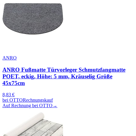
ANRO
ANRO Fußmatte Türvorleger Schmutzfangmatte
POET, eckig, Höhe: 5 mm, Kräuselig Größe
45x75cm
8,83
€
bei
OTTO
Rechnungskauf
Auf Rechnung bei OTTO
→