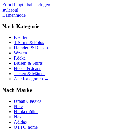
Zum Hauptinhalt springen
stylesoul
Damenmode
Nach Kategorie
Kleider
T-Shirts & Polos
Hemden & Blusen
Westen
Röcke
Blusen & Shirts
Hosen & Jeans
Jacken & Mäntel
Alle Kategorien →
Nach Marke
Urban Classics
Nike
Hunkemöller
Next
Adidas
OTTO home