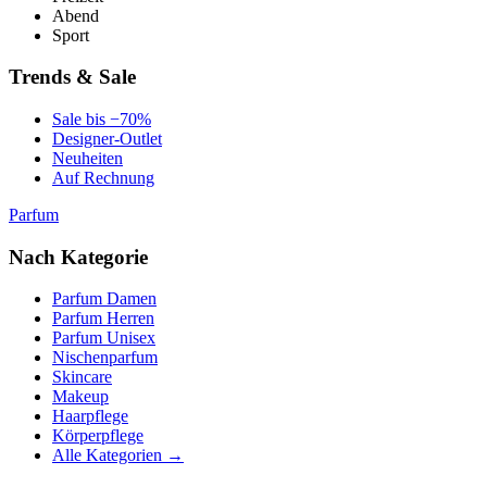
Abend
Sport
Trends & Sale
Sale bis −70%
Designer-Outlet
Neuheiten
Auf Rechnung
Parfum
Nach Kategorie
Parfum Damen
Parfum Herren
Parfum Unisex
Nischenparfum
Skincare
Makeup
Haarpflege
Körperpflege
Alle Kategorien →