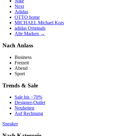
Nike
Next
Adidas
OTTO home
MICHAEL Michael Kors
adidas Originals
Alle Marken →
Nach Anlass
Business
Freizeit
Abend
Sport
Trends & Sale
Sale bis −70%
Designer-Outlet
Neuheiten
Auf Rechnung
Sneaker
Nach Kategorie