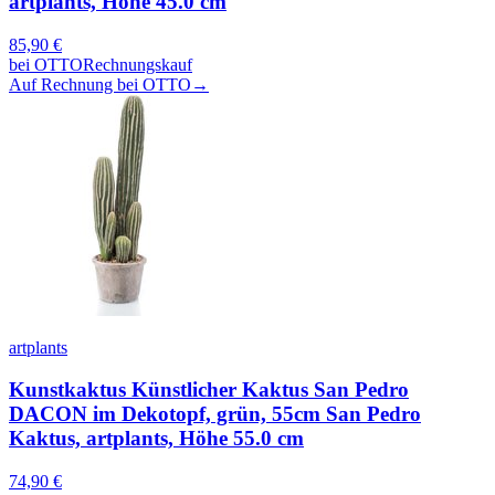
artplants, Höhe 45.0 cm
85,90
€
bei
OTTO
Rechnungskauf
Auf Rechnung bei OTTO
→
artplants
Kunstkaktus Künstlicher Kaktus San Pedro
DACON im Dekotopf, grün, 55cm San Pedro
Kaktus, artplants, Höhe 55.0 cm
74,90
€