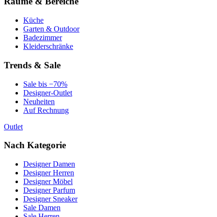
Räume & Bereiche
Küche
Garten & Outdoor
Badezimmer
Kleiderschränke
Trends & Sale
Sale bis −70%
Designer-Outlet
Neuheiten
Auf Rechnung
Outlet
Nach Kategorie
Designer Damen
Designer Herren
Designer Möbel
Designer Parfum
Designer Sneaker
Sale Damen
Sale Herren