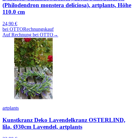
(Philodendron monstera deliciosa), artplants, Höhe
110.0 cm
24,90
€
bei
OTTO
Rechnungskauf
Auf Rechnung bei OTTO
→
artplants
Kunstkranz Deko Lavendelkranz OSTERLIND,
lila, Ø30cm Lavendel, artplants