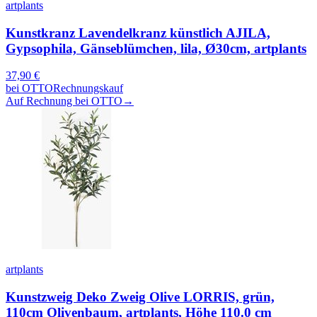
artplants
Kunstkranz Lavendelkranz künstlich AJILA,
Gypsophila, Gänseblümchen, lila, Ø30cm, artplants
37,90
€
bei
OTTO
Rechnungskauf
Auf Rechnung bei OTTO
→
artplants
Kunstzweig Deko Zweig Olive LORRIS, grün,
110cm Olivenbaum, artplants, Höhe 110.0 cm