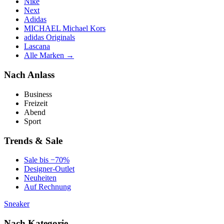
Nike
Next
Adidas
MICHAEL Michael Kors
adidas Originals
Lascana
Alle Marken →
Nach Anlass
Business
Freizeit
Abend
Sport
Trends & Sale
Sale bis −70%
Designer-Outlet
Neuheiten
Auf Rechnung
Sneaker
Nach Kategorie