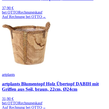
37,90
€
bei
OTTO
Rechnungskauf
Auf Rechnung bei OTTO
→
artplants
artplants Blumentopf Holz Übertopf DABIH mit
Griffen aus Seil, braun, 22cm, Ø24cm
31,90
€
bei
OTTO
Rechnungskauf
Auf Rechnung bei OTTO
→