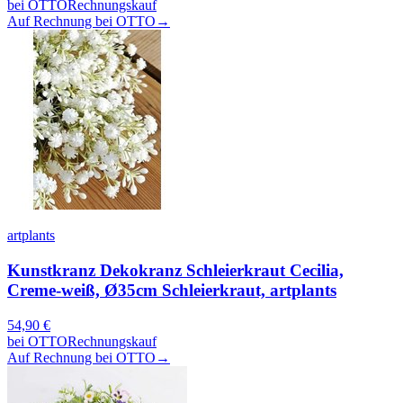
bei
OTTO
Rechnungskauf
Auf Rechnung bei OTTO
→
artplants
Kunstkranz Dekokranz Schleierkraut Cecilia,
Creme-weiß, Ø35cm Schleierkraut, artplants
54,90
€
bei
OTTO
Rechnungskauf
Auf Rechnung bei OTTO
→