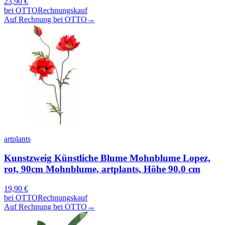
23,90
€
bei
OTTO
Rechnungskauf
Auf Rechnung bei OTTO
→
artplants
Kunstzweig Künstliche Blume Mohnblume Lopez,
rot, 90cm Mohnblume, artplants, Höhe 90.0 cm
19,90
€
bei
OTTO
Rechnungskauf
Auf Rechnung bei OTTO
→