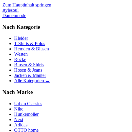
Zum Hauptinhalt springen
stylesoul
Damenmode
Nach Kategorie
Kleider
T-Shirts & Polos
Hemden & Blusen
Westen
Röcke
Blusen & Shirts
Hosen & Jeans
Jacken & Mäntel
Alle Kategorien →
Nach Marke
Urban Classics
Nike
Hunkemöller
Next
Adidas
OTTO home