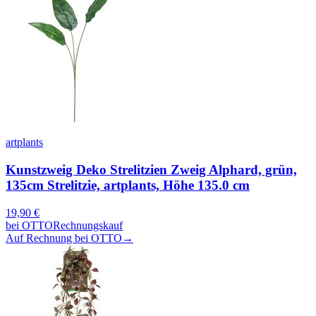
artplants
Kunstzweig Deko Strelitzien Zweig Alphard, grün,
135cm Strelitzie, artplants, Höhe 135.0 cm
19,90
€
bei
OTTO
Rechnungskauf
Auf Rechnung bei OTTO
→