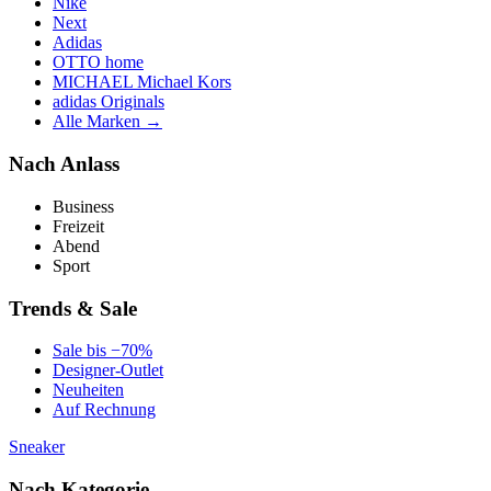
Nike
Next
Adidas
OTTO home
MICHAEL Michael Kors
adidas Originals
Alle Marken →
Nach Anlass
Business
Freizeit
Abend
Sport
Trends & Sale
Sale bis −70%
Designer-Outlet
Neuheiten
Auf Rechnung
Sneaker
Nach Kategorie