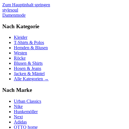
Zum Hauptinhalt springen
stylesoul
Damenmode
Nach Kategorie
Kleider
T-Shirts & Polos
Hemden & Blusen
Westen
Röcke
Blusen & Shirts
Hosen & Jeans
Jacken & Mäntel
Alle Kategorien →
Nach Marke
Urban Classics
Nike
Hunkemöller
Next
Adidas
OTTO home