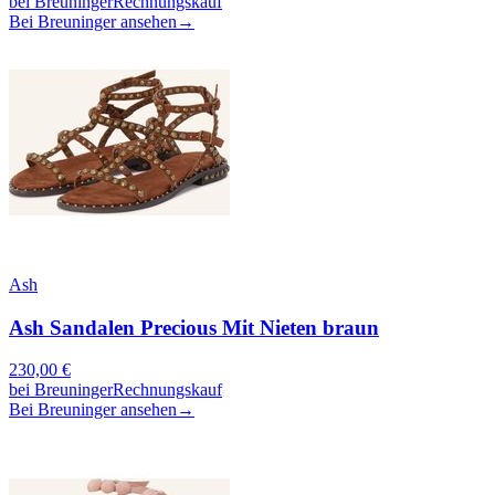
bei
Breuninger
Rechnungskauf
Bei Breuninger ansehen
→
Ash
Ash Sandalen Precious Mit Nieten braun
230,00
€
bei
Breuninger
Rechnungskauf
Bei Breuninger ansehen
→