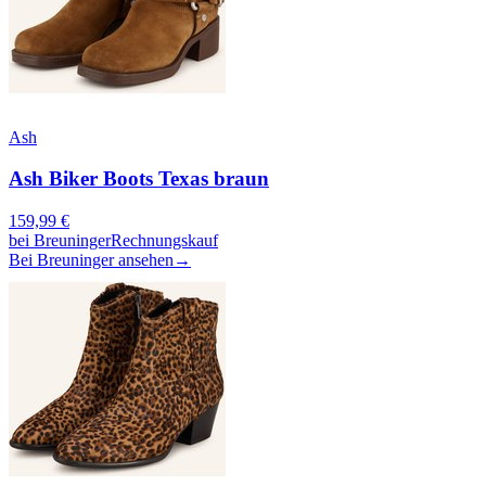
Ash
Ash Biker Boots Texas braun
159,99
€
bei
Breuninger
Rechnungskauf
Bei Breuninger ansehen
→