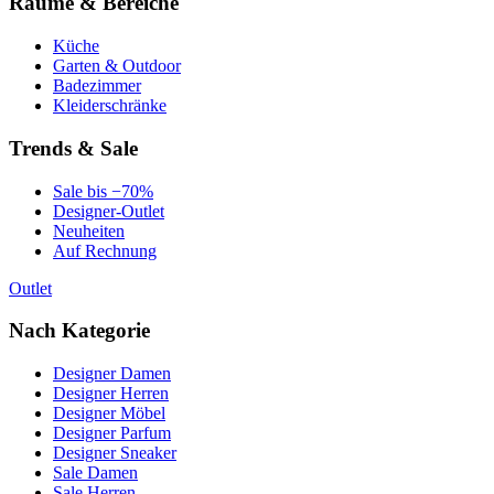
Räume & Bereiche
Küche
Garten & Outdoor
Badezimmer
Kleiderschränke
Trends & Sale
Sale bis −70%
Designer-Outlet
Neuheiten
Auf Rechnung
Outlet
Nach Kategorie
Designer Damen
Designer Herren
Designer Möbel
Designer Parfum
Designer Sneaker
Sale Damen
Sale Herren