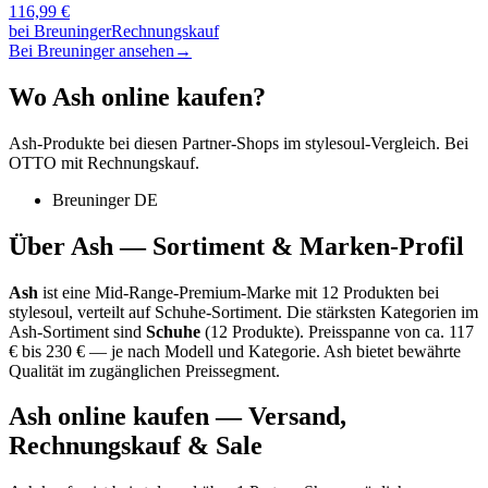
116,99
€
bei
Breuninger
Rechnungskauf
Bei Breuninger ansehen
→
Wo
Ash
online kaufen?
Ash
-Produkte bei diesen Partner-Shops im stylesoul-Vergleich. Bei
OTTO mit Rechnungskauf.
Breuninger DE
Über
Ash
— Sortiment & Marken-Profil
Ash
ist eine
Mid-Range-Premium-Marke
mit
12
Produkten bei
stylesoul, verteilt auf
Schuhe-Sortiment
.
Die stärksten Kategorien im
Ash
-Sortiment sind
Schuhe
(
12
Produkte)
.
Preisspanne von ca.
117
€ bis
230
€ — je nach Modell und Kategorie.
Ash bietet bewährte
Qualität im zugänglichen Preissegment.
Ash
online kaufen — Versand,
Rechnungskauf & Sale