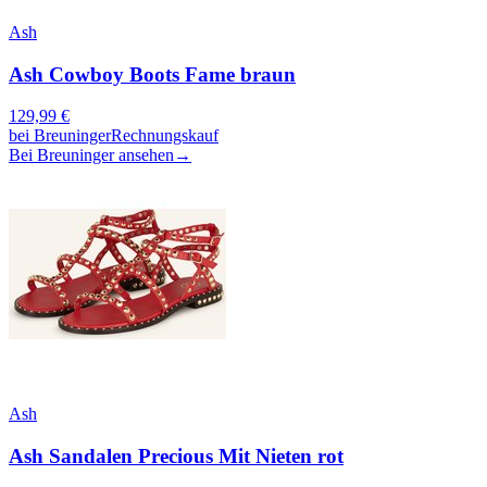
Ash
Ash Cowboy Boots Fame braun
129,99
€
bei
Breuninger
Rechnungskauf
Bei Breuninger ansehen
→
Ash
Ash Sandalen Precious Mit Nieten rot