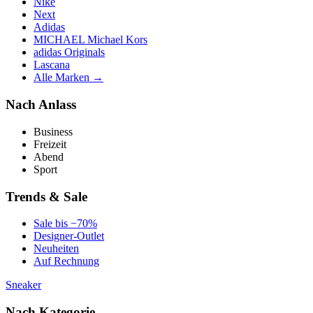
Nike
Next
Adidas
MICHAEL Michael Kors
adidas Originals
Lascana
Alle Marken →
Nach Anlass
Business
Freizeit
Abend
Sport
Trends & Sale
Sale bis −70%
Designer-Outlet
Neuheiten
Auf Rechnung
Sneaker
Nach Kategorie