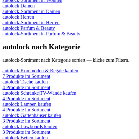
autolock
-Sortiment in
Wohnen
autolock
Damen
autolock
-Sortiment in
Damen
autolock
Herren
autolock
-Sortiment in
Herren
autolock
Parfum & Beauty
autolock
-Sortiment in
Parfum & Beauty
autolock
nach Kategorie
autolock
-Sortiment nach Kategorie sortiert — klicke zum Filtern.
autolock
Kommoden & Regale
kaufen
7
Produkte im Sortiment
autolock
Tische
kaufen
4
Produkte im Sortiment
autolock
Schränke|TV-Wände
kaufen
4
Produkte im Sortiment
autolock
Lampen
kaufen
4
Produkte im Sortiment
autolock
Gartenhäuser
kaufen
3
Produkte im Sortiment
autolock
Lowboards
kaufen
3
Produkte im Sortiment
autolock
Betten
kaufen