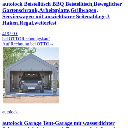
autolock Beistelltisch BBQ Beistelltisch,Beweglicher
Gartenschrank,Arbeitsplatte,Grillwagen,
Servierwagen mit ausziehbarer Seitenablage,3
Haken,Regal,wetterfest
419,99
€
bei
OTTO
Rechnungskauf
Auf Rechnung bei OTTO
→
autolock
autolock Garage Tent-Garage mit wasserdichter