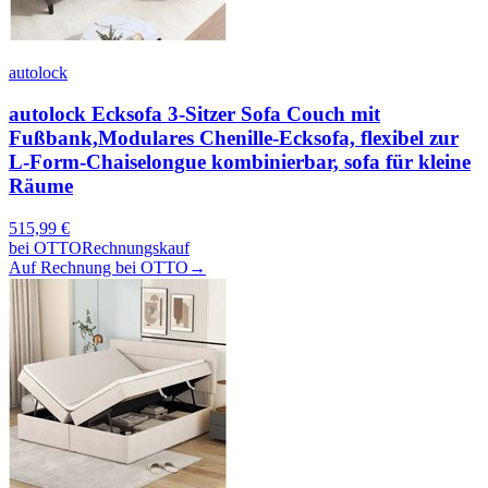
autolock
autolock Ecksofa 3-Sitzer Sofa Couch mit
Fußbank,Modulares Chenille-Ecksofa, flexibel zur
L-Form-Chaiselongue kombinierbar, sofa für kleine
Räume
515,99
€
bei
OTTO
Rechnungskauf
Auf Rechnung bei OTTO
→