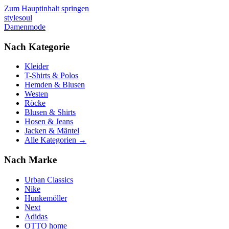
Zum Hauptinhalt springen
stylesoul
Damenmode
Nach Kategorie
Kleider
T-Shirts & Polos
Hemden & Blusen
Westen
Röcke
Blusen & Shirts
Hosen & Jeans
Jacken & Mäntel
Alle Kategorien →
Nach Marke
Urban Classics
Nike
Hunkemöller
Next
Adidas
OTTO home