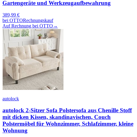
Gartengeräte und Werkzeugaufbewahrung
389,99
€
bei
OTTO
Rechnungskauf
Auf Rechnung bei OTTO
→
autolock
autolock 2-Sitzer Sofa Polstersofa aus Chenille Stoff
mit dicken Kissen, skandinavischen, Couch
Polstermöbel für Wohnzimmer, Schlafzimmer, kleine
Wohnung