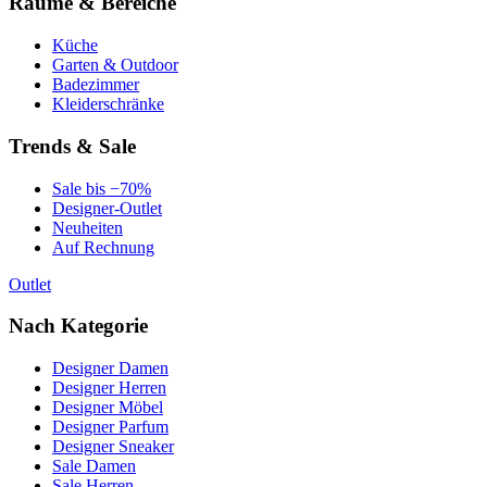
Räume & Bereiche
Küche
Garten & Outdoor
Badezimmer
Kleiderschränke
Trends & Sale
Sale bis −70%
Designer-Outlet
Neuheiten
Auf Rechnung
Outlet
Nach Kategorie
Designer Damen
Designer Herren
Designer Möbel
Designer Parfum
Designer Sneaker
Sale Damen
Sale Herren