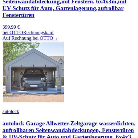
Seitenwandabdeckung,mit Fenstern, 6x4x3m,mit
UV-Schutz für Auto, Gartenlagerung,aufrollbar
Fenstertüren
399,99
€
bei
OTTO
Rechnungskauf
Auf Rechnung bei OTTO
→
autolock
autolock Garage Allwetter-Zeltgarage wasserdichten,
aufrollbaren Seitenwandabdeckungen, Fenstertüren
& UV-Schutz für Auto und Gartenlagerung, 6x4x3