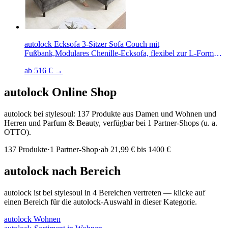
autolock Ecksofa 3-Sitzer Sofa Couch mit
Fußbank,Modulares Chenille-Ecksofa, flexibel zur L-Form-
Chaiselongue kombinierbar, sofa für kleine Räume
ab 516 € →
autolock
Online Shop
autolock bei stylesoul: 137 Produkte aus Damen und Wohnen und
Herren und Parfum & Beauty, verfügbar bei 1 Partner-Shops (u. a.
OTTO).
137
Produkte
·
1
Partner-Shop
·
ab
21,99 € bis 1400 €
autolock
nach Bereich
autolock
ist bei stylesoul in
4
Bereichen
vertreten — klicke auf
einen Bereich für die
autolock
-Auswahl in dieser Kategorie.
autolock
Wohnen