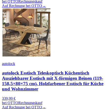
bei
OTTO
Rechnungskauf
Auf Rechnung bei OTTO
→
autolock
autolock Esstisch Teleskoptisch Küchentisch
Ausziehbarer Esstisch mit X-förmigen Beinen (119-
158,5×80×75 cm), Holzfarbener Esstisch für Küche
und Wohnzimmer
339,99
€
bei
OTTO
Rechnungskauf
Auf Rechnung bei OTTO
→