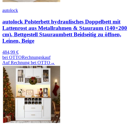
autolock
autolock Polsterbett hydraulisches Doppelbett mit
Lattenrost aus Metallrahmen & Stauraum (140×200
cm), Bettgestell Stauraumbett Beidseitig zu öffnen,
Leinen, Beige
484,99
€
bei
OTTO
Rechnungskauf
Auf Rechnung bei OTTO
→