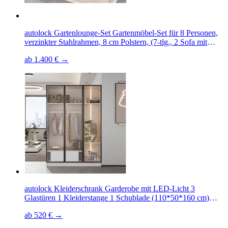
autolock Gartenlounge-Set Gartenmöbel-Set für 8 Personen,
verzinkter Stahlrahmen, 8 cm Polstern, (7-tlg., 2 Sofa mit
Armlehnen, 1 Ecksofa, 2 Sessel, 2 Hocker, 1 Coffeetable),
ab 1.400 € →
wasserfest Garten-Essgruppe Glas-Couchtisch für Terrasse &
Garten
autolock Kleiderschrank Garderobe mit LED-Licht 3
Glastüren 1 Kleiderstange 1 Schublade (110*50*160 cm)
Geräumiger Kleiderschrank für Eingangsbereiche Flur Diele,
ab 520 € →
Weiß