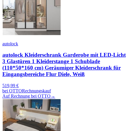
autolock
autolock Kleiderschrank Garderobe mit LED-Licht
3 Glastüren 1 Kleiderstange 1 Schublade
(110*50*160 cm) Geräumiger Kleiderschrank für
Eingangsbereiche Flur Diele, Weiß
519,99
€
bei
OTTO
Rechnungskauf
Auf Rechnung bei OTTO
→