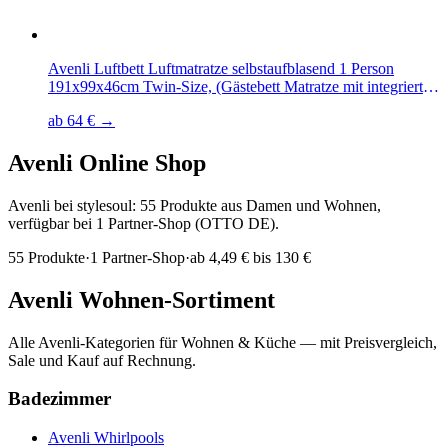
Avenli Luftbett Luftmatratze selbstaufblasend 1 Person
191x99x46cm Twin-Size, (Gästebett Matratze mit integrierter
Elektropumpe, 1-tlg., Reisebett elektrisch mit weicher
ab 64 € →
beflockter Oberfläche), aufblasbar mit Pumpe und
Tragetasche
Avenli
Online Shop
Avenli bei stylesoul: 55 Produkte aus Damen und Wohnen,
verfügbar bei 1 Partner-Shop (OTTO DE).
55
Produkte
·
1
Partner-Shop
·
ab
4,49 € bis 130 €
Avenli
Wohnen-Sortiment
Alle
Avenli
-Kategorien für Wohnen & Küche — mit Preisvergleich,
Sale und Kauf auf Rechnung.
Badezimmer
Avenli
Whirlpools