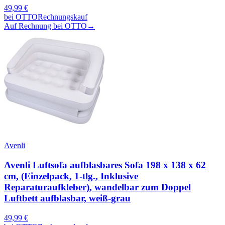
49,99
€
bei
OTTO
Rechnungskauf
Auf Rechnung bei OTTO
→
Avenli
Avenli Luftsofa aufblasbares Sofa 198 x 138 x 62
cm, (Einzelpack, 1-tlg., Inklusive
Reparaturaufkleber), wandelbar zum Doppel
Luftbett aufblasbar, weiß-grau
49,99
€