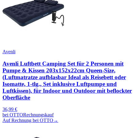
Avenli
Avenli Luftbett Camping Set für 2 Personen mit
Pumpe & Kissen 203x152x22cm Queen-Size,
(Luftmatratze aufblasbar Ideal als Reisebett oder
Isomatte, 1-tlg., Set inklusive Luftpumpe und
Luftkissen), für Indoor und Outdoor mit beflockter
Oberfläche
36,99
€
bei
OTTO
Rechnungskauf
Auf Rechnung bei OTTO
→