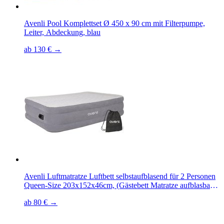
Avenli Pool Komplettset Ø 450 x 90 cm mit Filterpumpe,
Leiter, Abdeckung, blau
ab 130 € →
Avenli Luftmatratze Luftbett selbstaufblasend für 2 Personen
Queen-Size 203x152x46cm, (Gästebett Matratze aufblasbar
mit integrierter Elektropumpe, 2-St., Reisebett mit Pumpe &
ab 80 € →
Tragetasche), elektrisch mit weicher beflockter Oberfläche