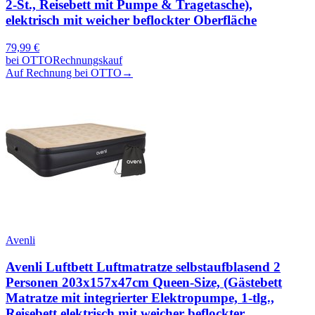
2-St., Reisebett mit Pumpe & Tragetasche),
elektrisch mit weicher beflockter Oberfläche
79,99
€
bei
OTTO
Rechnungskauf
Auf Rechnung bei OTTO
→
Avenli
Avenli Luftbett Luftmatratze selbstaufblasend 2
Personen 203x157x47cm Queen-Size, (Gästebett
Matratze mit integrierter Elektropumpe, 1-tlg.,
Reisebett elektrisch mit weicher beflockter