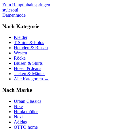
Zum Hauptinhalt springen
stylesoul
Damenmode
Nach Kategorie
Kleider
T-Shirts & Polos
Hemden & Blusen
Westen
Röcke
Blusen & Shirts
Hosen & Jeans
Jacken & Mäntel
Alle Kategorien →
Nach Marke
Urban Classics
Nike
Hunkemöller
Next
Adidas
OTTO home