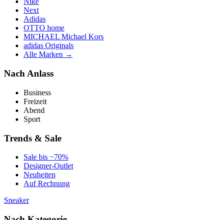
Nike
Next
Adidas
OTTO home
MICHAEL Michael Kors
adidas Originals
Alle Marken →
Nach Anlass
Business
Freizeit
Abend
Sport
Trends & Sale
Sale bis −70%
Designer-Outlet
Neuheiten
Auf Rechnung
Sneaker
Nach Kategorie