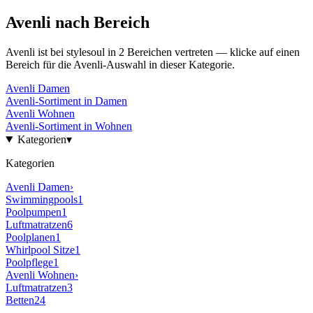
Avenli
nach Bereich
Avenli
ist bei stylesoul in
2
Bereichen
vertreten — klicke auf einen
Bereich für die
Avenli
-Auswahl in dieser Kategorie.
Avenli
Damen
Avenli
-Sortiment in
Damen
Avenli
Wohnen
Avenli
-Sortiment in
Wohnen
Kategorien
▾
Kategorien
Avenli
Damen
›
Swimmingpools
1
Poolpumpen
1
Luftmatratzen
6
Poolplanen
1
Whirlpool Sitze
1
Poolpflege
1
Avenli
Wohnen
›
Luftmatratzen
3
Betten
24