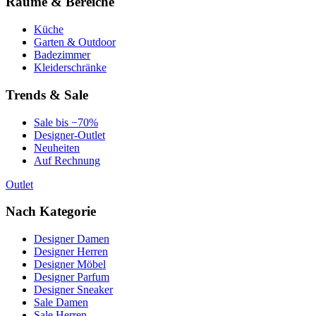
Räume & Bereiche
Küche
Garten & Outdoor
Badezimmer
Kleiderschränke
Trends & Sale
Sale bis −70%
Designer-Outlet
Neuheiten
Auf Rechnung
Outlet
Nach Kategorie
Designer Damen
Designer Herren
Designer Möbel
Designer Parfum
Designer Sneaker
Sale Damen
Sale Herren