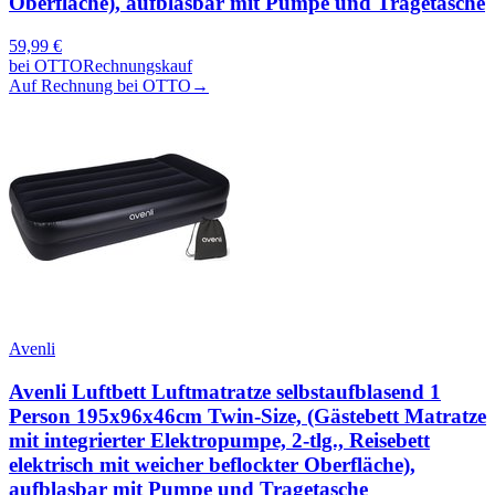
Oberfläche), aufblasbar mit Pumpe und Tragetasche
59,99
€
bei
OTTO
Rechnungskauf
Auf Rechnung bei OTTO
→
Avenli
Avenli Luftbett Luftmatratze selbstaufblasend 1
Person 195x96x46cm Twin-Size, (Gästebett Matratze
mit integrierter Elektropumpe, 2-tlg., Reisebett
elektrisch mit weicher beflockter Oberfläche),
aufblasbar mit Pumpe und Tragetasche