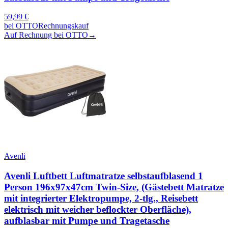
59,99
€
bei
OTTO
Rechnungskauf
Auf Rechnung bei OTTO
→
Avenli
Avenli Luftbett Luftmatratze selbstaufblasend 1
Person 196x97x47cm Twin-Size, (Gästebett Matratze
mit integrierter Elektropumpe, 2-tlg., Reisebett
elektrisch mit weicher beflockter Oberfläche),
aufblasbar mit Pumpe und Tragetasche