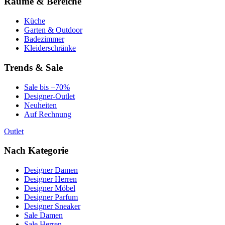
Räume & Bereiche
Küche
Garten & Outdoor
Badezimmer
Kleiderschränke
Trends & Sale
Sale bis −70%
Designer-Outlet
Neuheiten
Auf Rechnung
Outlet
Nach Kategorie
Designer Damen
Designer Herren
Designer Möbel
Designer Parfum
Designer Sneaker
Sale Damen
Sale Herren