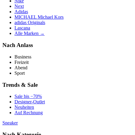
Nike
Next
Adidas
MICHAEL Michael Kors
adidas Originals
Lascana
Alle Marken →
Nach Anlass
Business
Freizeit
Abend
Sport
Trends & Sale
Sale bis −70%
Designer-Outlet
Neuheiten
Auf Rechnung
Sneaker
Nach Kategorie