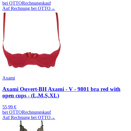
bei
OTTO
Rechnungskauf
Auf Rechnung bei OTTO
→
Axami
Axami Ouvert-BH Axami - V - 9801 bra red with
open cups - (L,M,S,XL)
55,99
€
bei
OTTO
Rechnungskauf
Auf Rechnung bei OTTO
→