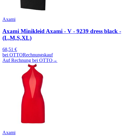
Axami
Axami Minikleid Axami - V - 9239 dress black -
(L,M,S,XL)
68,51
€
bei
OTTO
Rechnungskauf
Auf Rechnung bei OTTO
→
Axami