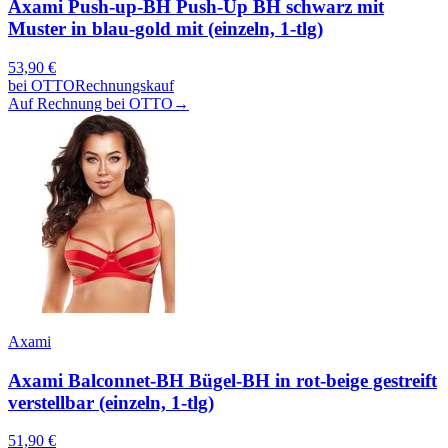
Axami Push-up-BH Push-Up BH schwarz mit
Muster in blau-gold mit (einzeln, 1-tlg)
53,90
€
bei
OTTO
Rechnungskauf
Auf Rechnung bei OTTO
→
Axami
Axami Balconnet-BH Bügel-BH in rot-beige gestreift
verstellbar (einzeln, 1-tlg)
51,90
€