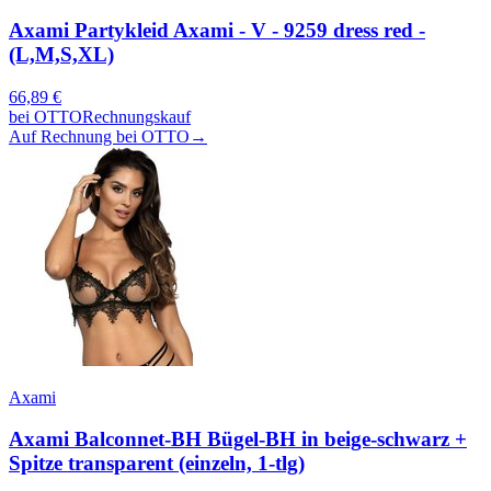
Axami Partykleid Axami - V - 9259 dress red -
(L,M,S,XL)
66,89
€
bei
OTTO
Rechnungskauf
Auf Rechnung bei OTTO
→
Axami
Axami Balconnet-BH Bügel-BH in beige-schwarz +
Spitze transparent (einzeln, 1-tlg)