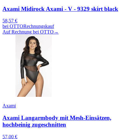
Axami Midirock Axami - V - 9329 skirt black
58,57
€
bei
OTTO
Rechnungskauf
Auf Rechnung bei OTTO
→
Axami
Axami Langarmbody mit Mesh-Einsätzen,
hochbeinig zugeschnitten
57,00
€