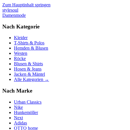
Zum Hauptinhalt springen
stylesoul
Damenmode
Nach Kategorie
Kleider
T-Shirts & Polos
Hemden & Blusen
Westen
Röcke
Blusen & Shirts
Hosen & Jeans
Jacken & Mäntel
Alle Kategorien →
Nach Marke
Urban Classics
Nike
Hunkemöller
Next
Adidas
OTTO home