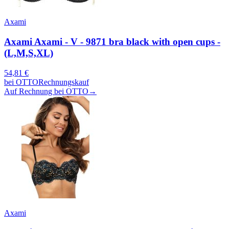
Axami
Axami Axami - V - 9871 bra black with open cups -
(L,M,S,XL)
54,81
€
bei
OTTO
Rechnungskauf
Auf Rechnung bei OTTO
→
Axami