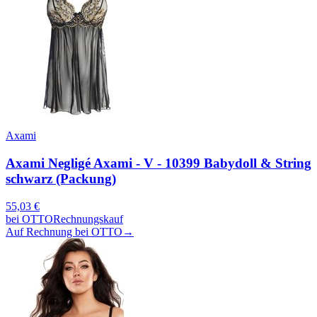
Axami
Axami Negligé Axami - V - 10399 Babydoll & String
schwarz (Packung)
55,03
€
bei
OTTO
Rechnungskauf
Auf Rechnung bei OTTO
→