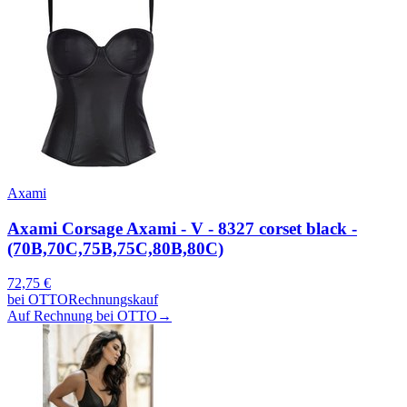
Axami
Axami Corsage Axami - V - 8327 corset black -
(70B,70C,75B,75C,80B,80C)
72,75
€
bei
OTTO
Rechnungskauf
Auf Rechnung bei OTTO
→