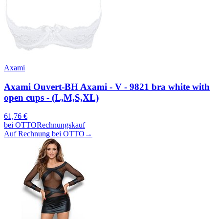
Axami
Axami Ouvert-BH Axami - V - 9821 bra white with
open cups - (L,M,S,XL)
61,76
€
bei
OTTO
Rechnungskauf
Auf Rechnung bei OTTO
→