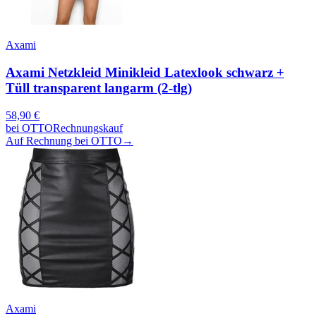
Axami
Axami Netzkleid Minikleid Latexlook schwarz +
Tüll transparent langarm (2-tlg)
58,90
€
bei
OTTO
Rechnungskauf
Auf Rechnung bei OTTO
→
Axami