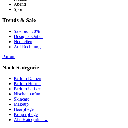
Abend
Sport
Trends & Sale
Sale bis −70%
Designer-Outlet
Neuheiten
Auf Rechnung
Parfum
Nach Kategorie
Parfum Damen
Parfum Herren
Parfum Unisex
Nischenparfum
Skincare
Makeup
Haarpflege
Körperpflege
Alle Kategorien →