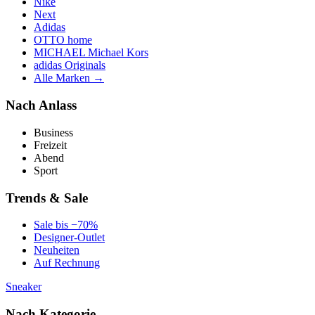
Nike
Next
Adidas
OTTO home
MICHAEL Michael Kors
adidas Originals
Alle Marken →
Nach Anlass
Business
Freizeit
Abend
Sport
Trends & Sale
Sale bis −70%
Designer-Outlet
Neuheiten
Auf Rechnung
Sneaker
Nach Kategorie