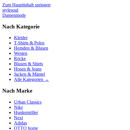
Zum Hauptinhalt springen
stylesoul
Damenmode
Nach Kategorie
Kleider
T-Shirts & Polos
Hemden & Blusen
Westen
Röcke
Blusen & Shirts
Hosen & Jeans
Jacken & Mäntel
Alle Kategorien →
Nach Marke
Urban Classics
Nike
Hunkemöller
Next
Adidas
OTTO home