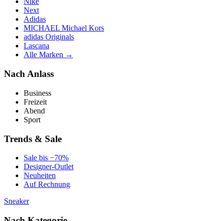
Nike
Next
Adidas
MICHAEL Michael Kors
adidas Originals
Lascana
Alle Marken →
Nach Anlass
Business
Freizeit
Abend
Sport
Trends & Sale
Sale bis −70%
Designer-Outlet
Neuheiten
Auf Rechnung
Sneaker
Nach Kategorie