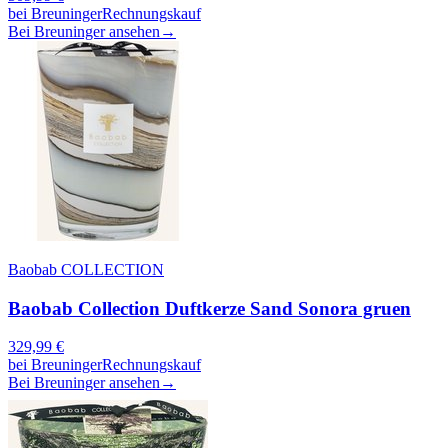
bei
Breuninger
Rechnungskauf
Bei Breuninger ansehen
→
Baobab COLLECTION
Baobab Collection Duftkerze Sand Sonora gruen
329,99
€
bei
Breuninger
Rechnungskauf
Bei Breuninger ansehen
→