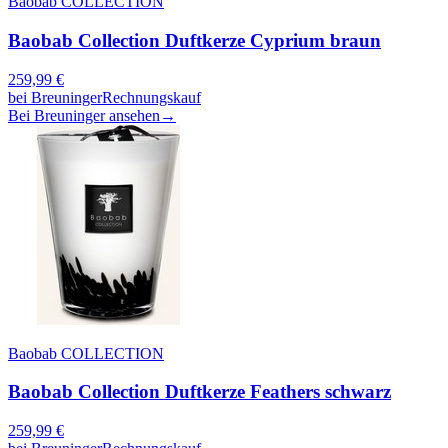
Baobab COLLECTION
Baobab Collection Duftkerze Cyprium braun
259,99
€
bei
Breuninger
Rechnungskauf
Bei Breuninger ansehen
→
Baobab COLLECTION
Baobab Collection Duftkerze Feathers schwarz
259,99
€