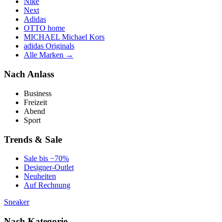
Nike
Next
Adidas
OTTO home
MICHAEL Michael Kors
adidas Originals
Alle Marken →
Nach Anlass
Business
Freizeit
Abend
Sport
Trends & Sale
Sale bis −70%
Designer-Outlet
Neuheiten
Auf Rechnung
Sneaker
Nach Kategorie