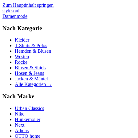
Zum Hauptinhalt springen
stylesoul
Damenmode
Nach Kategorie
Kleider
T-Shirts & Polos
Hemden & Blusen
Westen
Röcke
Blusen & Shirts
Hosen & Jeans
Jacken & Mäntel
Alle Kategorien →
Nach Marke
Urban Classics
Nike
Hunkemöller
Next
Adidas
OTTO home