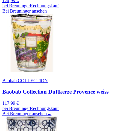
124,99
€
bei
Breuninger
Rechnungskauf
Bei Breuninger ansehen
→
Baobab COLLECTION
Baobab Collection Duftkerze Provence weiss
117,99
€
bei
Breuninger
Rechnungskauf
Bei Breuninger ansehen
→