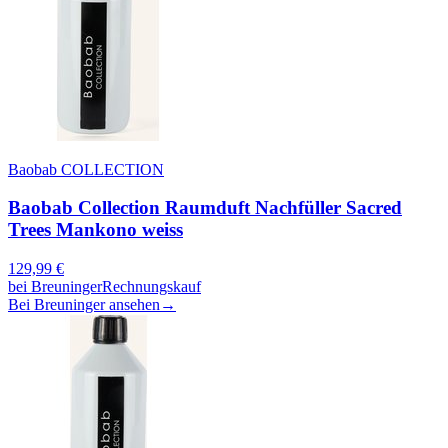
Baobab COLLECTION
Baobab Collection Raumduft Nachfüller Sacred
Trees Mankono weiss
129,99
€
bei
Breuninger
Rechnungskauf
Bei Breuninger ansehen
→