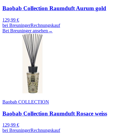
Baobab Collection Raumduft Aurum gold
129,99
€
bei
Breuninger
Rechnungskauf
Bei Breuninger ansehen
→
Baobab COLLECTION
Baobab Collection Raumduft Rosace weiss
129,99
€
bei
Breuninger
Rechnungskauf