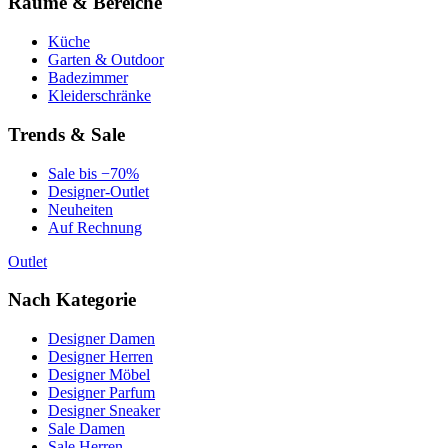
Räume & Bereiche
Küche
Garten & Outdoor
Badezimmer
Kleiderschränke
Trends & Sale
Sale bis −70%
Designer-Outlet
Neuheiten
Auf Rechnung
Outlet
Nach Kategorie
Designer Damen
Designer Herren
Designer Möbel
Designer Parfum
Designer Sneaker
Sale Damen
Sale Herren