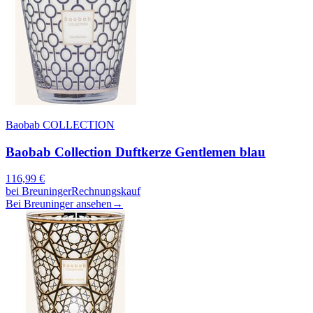
Baobab COLLECTION
Baobab Collection Duftkerze Gentlemen blau
116,99
€
bei
Breuninger
Rechnungskauf
Bei Breuninger ansehen
→