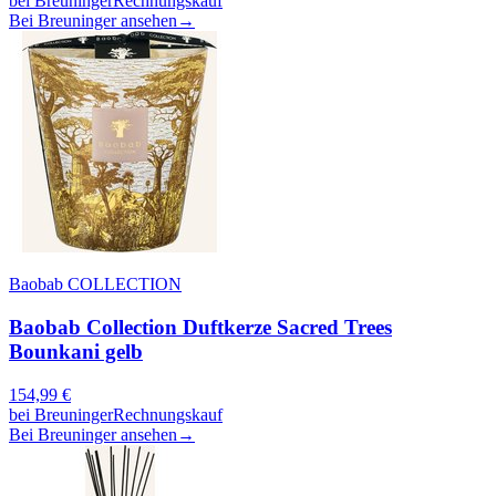
bei
Breuninger
Rechnungskauf
Bei Breuninger ansehen
→
Baobab COLLECTION
Baobab Collection Duftkerze Sacred Trees
Bounkani gelb
154,99
€
bei
Breuninger
Rechnungskauf
Bei Breuninger ansehen
→