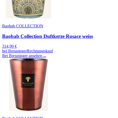
Baobab COLLECTION
Baobab Collection Duftkerze Rosace weiss
314,99
€
bei
Breuninger
Rechnungskauf
Bei Breuninger ansehen
→