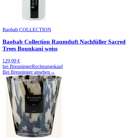
Baobab COLLECTION
Baobab Collection Raumduft Nachfüller Sacred
Trees Bounkani weiss
129,99
€
bei
Breuninger
Rechnungskauf
Bei Breuninger ansehen
→