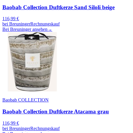
Baobab Collection Duftkerze Sand Siloli beige
116,99
€
bei
Breuninger
Rechnungskauf
Bei Breuninger ansehen
→
Baobab COLLECTION
Baobab Collection Duftkerze Atacama grau
116,99
€
bei
Breuninger
Rechnungskauf