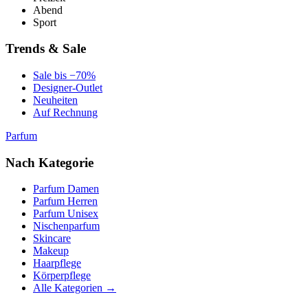
Abend
Sport
Trends & Sale
Sale bis −70%
Designer-Outlet
Neuheiten
Auf Rechnung
Parfum
Nach Kategorie
Parfum Damen
Parfum Herren
Parfum Unisex
Nischenparfum
Skincare
Makeup
Haarpflege
Körperpflege
Alle Kategorien →