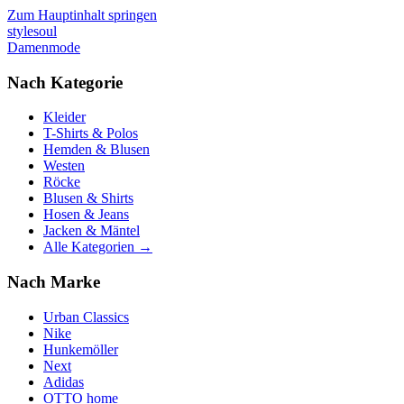
Zum Hauptinhalt springen
stylesoul
Damenmode
Nach Kategorie
Kleider
T-Shirts & Polos
Hemden & Blusen
Westen
Röcke
Blusen & Shirts
Hosen & Jeans
Jacken & Mäntel
Alle Kategorien →
Nach Marke
Urban Classics
Nike
Hunkemöller
Next
Adidas
OTTO home