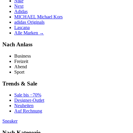
Nike
Next
Adidas
MICHAEL Michael Kors
adidas Originals
Lascana
Alle Marken →
Nach Anlass
Business
Freizeit
Abend
Sport
Trends & Sale
Sale bis −70%
Designer-Outlet
Neuheiten
Auf Rechnung
Sneaker
Nach Kategorie