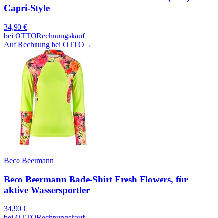
Capri-Style
34,90
€
bei
OTTO
Rechnungskauf
Auf Rechnung bei OTTO
→
Beco Beermann
Beco Beermann Bade-Shirt Fresh Flowers, für
aktive Wassersportler
34,90
€
bei
OTTO
Rechnungskauf