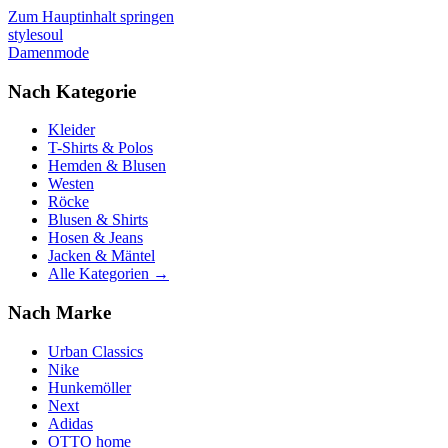
Zum Hauptinhalt springen
stylesoul
Damenmode
Nach Kategorie
Kleider
T-Shirts & Polos
Hemden & Blusen
Westen
Röcke
Blusen & Shirts
Hosen & Jeans
Jacken & Mäntel
Alle Kategorien →
Nach Marke
Urban Classics
Nike
Hunkemöller
Next
Adidas
OTTO home