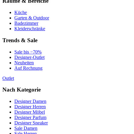
Räume & Bereiche
Küche
Garten & Outdoor
Badezimmer
Kleiderschränke
Trends & Sale
Sale bis −70%
Designer-Outlet
Neuheiten
Auf Rechnung
Outlet
Nach Kategorie
Designer Damen
Designer Herren
Designer Möbel
Designer Parfum
Designer Sneaker
Sale Damen
Sale Herren