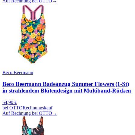
Auf Rechnung bei OTTO
→
Beco Beermann
Beco Beermann Badeanzug Summer Flowers (1-St)
in strahlendem Blütendesign mit Multiband-Rücken
54,90
€
bei
OTTO
Rechnungskauf
Auf Rechnung bei OTTO
→