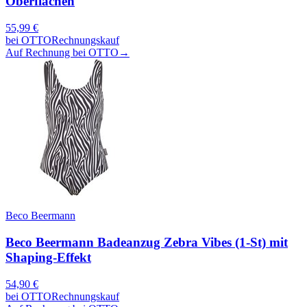
Oberflächen
55,99
€
bei
OTTO
Rechnungskauf
Auf Rechnung bei OTTO
→
Beco Beermann
Beco Beermann Badeanzug Zebra Vibes (1-St) mit
Shaping-Effekt
54,90
€
bei
OTTO
Rechnungskauf