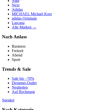
Nike
Next
Adidas
MICHAEL Michael Kors
adidas Originals
Lascana
Alle Marken →
Nach Anlass
Business
Freizeit
Abend
Sport
Trends & Sale
Sale bis −70%
Designer-Outlet
Neuheiten
Auf Rechnung
Sneaker
Nach Kategorie