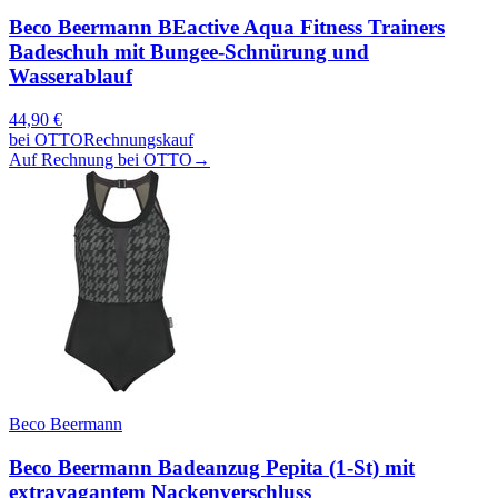
Beco Beermann BEactive Aqua Fitness Trainers
Badeschuh mit Bungee-Schnürung und
Wasserablauf
44,90
€
bei
OTTO
Rechnungskauf
Auf Rechnung bei OTTO
→
Beco Beermann
Beco Beermann Badeanzug Pepita (1-St) mit
extravagantem Nackenverschluss