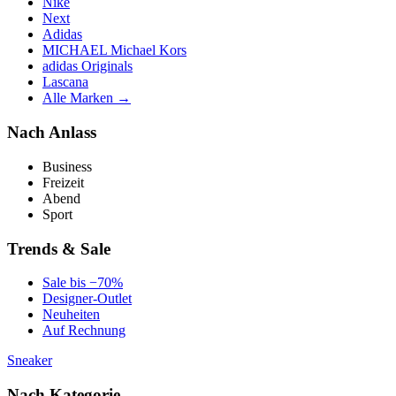
Nike
Next
Adidas
MICHAEL Michael Kors
adidas Originals
Lascana
Alle Marken →
Nach Anlass
Business
Freizeit
Abend
Sport
Trends & Sale
Sale bis −70%
Designer-Outlet
Neuheiten
Auf Rechnung
Sneaker
Nach Kategorie