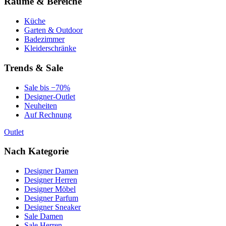
Räume & Bereiche
Küche
Garten & Outdoor
Badezimmer
Kleiderschränke
Trends & Sale
Sale bis −70%
Designer-Outlet
Neuheiten
Auf Rechnung
Outlet
Nach Kategorie
Designer Damen
Designer Herren
Designer Möbel
Designer Parfum
Designer Sneaker
Sale Damen
Sale Herren