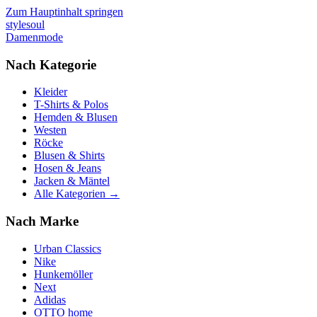
Zum Hauptinhalt springen
stylesoul
Damenmode
Nach Kategorie
Kleider
T-Shirts & Polos
Hemden & Blusen
Westen
Röcke
Blusen & Shirts
Hosen & Jeans
Jacken & Mäntel
Alle Kategorien →
Nach Marke
Urban Classics
Nike
Hunkemöller
Next
Adidas
OTTO home