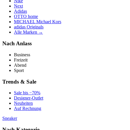
Nike
Next
Adidas
OTTO home
MICHAEL Michael Kors
adidas Originals
Alle Marken →
Nach Anlass
Business
Freizeit
Abend
Sport
Trends & Sale
Sale bis −70%
Designer-Outlet
Neuheiten
Auf Rechnung
Sneaker
Nach Kategorie