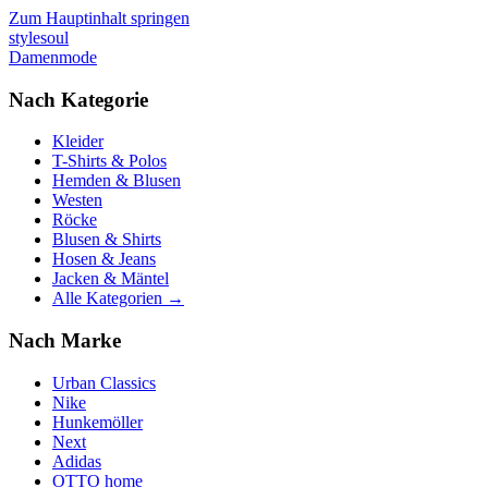
Zum Hauptinhalt springen
stylesoul
Damenmode
Nach Kategorie
Kleider
T-Shirts & Polos
Hemden & Blusen
Westen
Röcke
Blusen & Shirts
Hosen & Jeans
Jacken & Mäntel
Alle Kategorien →
Nach Marke
Urban Classics
Nike
Hunkemöller
Next
Adidas
OTTO home