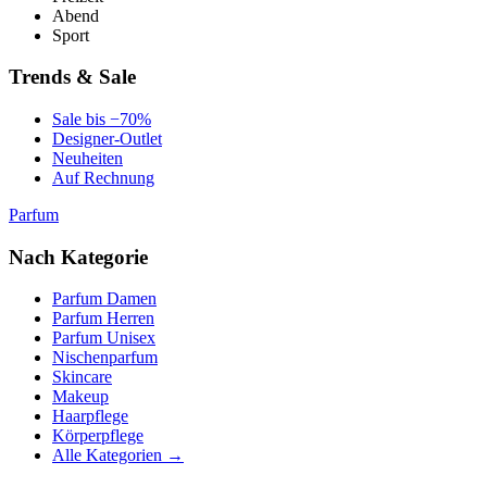
Abend
Sport
Trends & Sale
Sale bis −70%
Designer-Outlet
Neuheiten
Auf Rechnung
Parfum
Nach Kategorie
Parfum Damen
Parfum Herren
Parfum Unisex
Nischenparfum
Skincare
Makeup
Haarpflege
Körperpflege
Alle Kategorien →